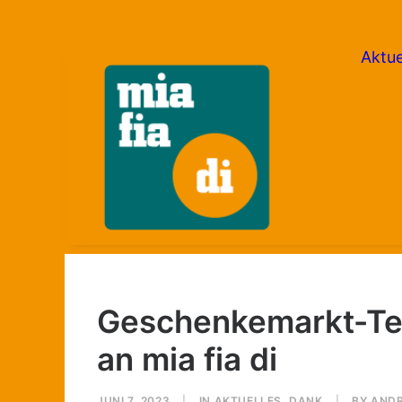
Aktue
Geschenkemarkt-Te
an mia fia di
JUNI 7, 2023
|
IN
AKTUELLES
,
DANK
|
BY
AND