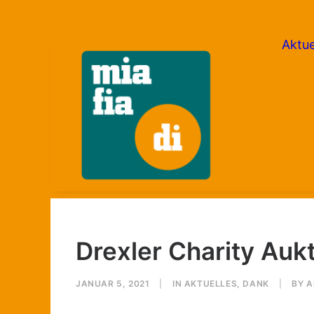
Aktue
Drexler Charity Auk
JANUAR 5, 2021
|
IN
AKTUELLES
,
DANK
|
BY
A